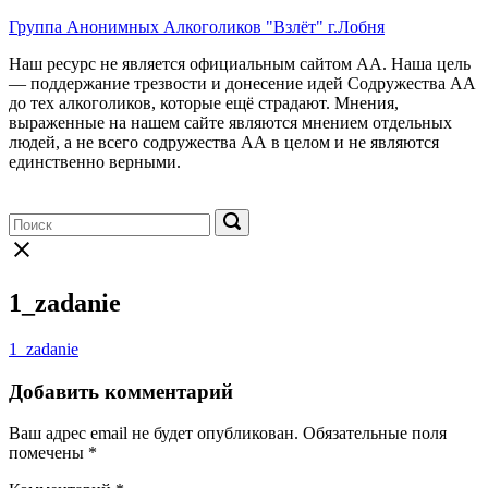
Перейти
Группа Анонимных Алкоголиков "Взлёт" г.Лобня
к
Наш ресурс не является официальным сайтом АА. Наша цель
содержимому
— поддержание трезвости и донесение идей Содружества АА
до тех алкоголиков, которые ещё страдают. Мнения,
выраженные на нашем сайте являются мнением отдельных
людей, а не всего содружества АА в целом и не являются
единственно верными.
Меню
Поиск:
Поиск:
Поиск
Закрыть
форму
поиска
1_zadanie
1_zadanie
Добавить комментарий
Ваш адрес email не будет опубликован.
Обязательные поля
помечены
*