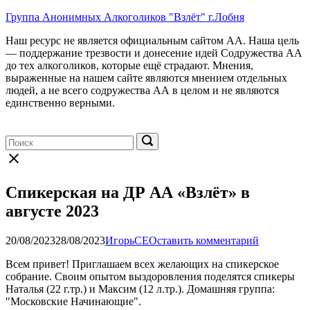
Перейти
Группа Анонимных Алкоголиков "Взлёт" г.Лобня
к
Наш ресурс не является официальным сайтом АА. Наша цель
содержимому
— поддержание трезвости и донесение идей Содружества АА
до тех алкоголиков, которые ещё страдают. Мнения,
выраженные на нашем сайте являются мнением отдельных
людей, а не всего содружества АА в целом и не являются
единственно верными.
Меню
Поиск:
Поиск:
Поиск
Закрыть
форму
поиска
Спикерская на ДР АА «Взлёт» в
августе 2023
20/08/2023
28/08/2023
ИгорьСЕ
Оставить комментарий
Всем привет! Приглашаем всех желающих на спикерское
собрание. Своим опытом выздоровления поделятся спикеры
Наталья (22 г.тр.) и Максим (12 л.тр.). Домашняя группа:
"Московские Начинающие".