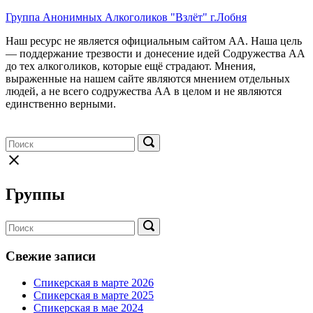
Перейти
Группа Анонимных Алкоголиков "Взлёт" г.Лобня
к
Наш ресурс не является официальным сайтом АА. Наша цель
содержимому
— поддержание трезвости и донесение идей Содружества АА
до тех алкоголиков, которые ещё страдают. Мнения,
выраженные на нашем сайте являются мнением отдельных
людей, а не всего содружества АА в целом и не являются
единственно верными.
Меню
Поиск:
Поиск:
Поиск
Закрыть
форму
поиска
Группы
Поиск:
Поиск
Свежие записи
Спикерская в марте 2026
Спикерская в марте 2025
Спикерская в мае 2024