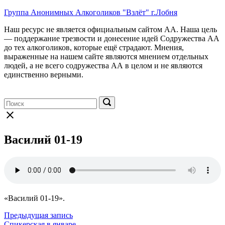
Перейти
Группа Анонимных Алкоголиков "Взлёт" г.Лобня
к
Наш ресурс не является официальным сайтом АА. Наша цель
содержимому
— поддержание трезвости и донесение идей Содружества АА
до тех алкоголиков, которые ещё страдают. Мнения,
выраженные на нашем сайте являются мнением отдельных
людей, а не всего содружества АА в целом и не являются
единственно верными.
Меню
Поиск:
Поиск:
Поиск
Закрыть
форму
поиска
Василий 01-19
«Василий 01-19».
Навигация
Предыдущая запись
Спикерская в январе